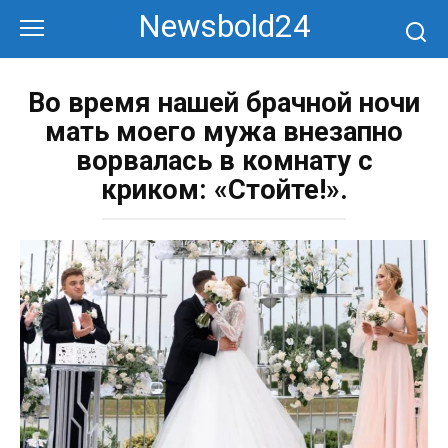
Перейти
Newsbold24
к
контенту
Во время нашей брачной ночи
мать моего мужа внезапно
ворвалась в комнату с
криком: «Стойте!».