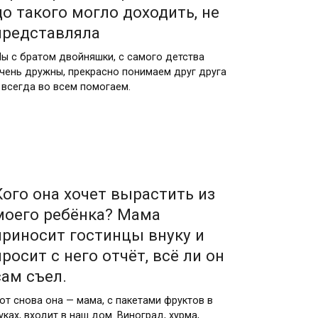
до такого могло доходить, не
представляла
ы с братом двойняшки, с самого детства
чень дружны, прекрасно понимаем друг друга
 всегда во всем помогаем.
Кого она хочет вырастить из
моего ребёнка? Мама
приносит гостинцы внуку и
просит с него отчёт, всё ли он
сам съел.
от снова она — мама, с пакетами фруктов в
уках, входит в наш дом. Виноград, хурма,