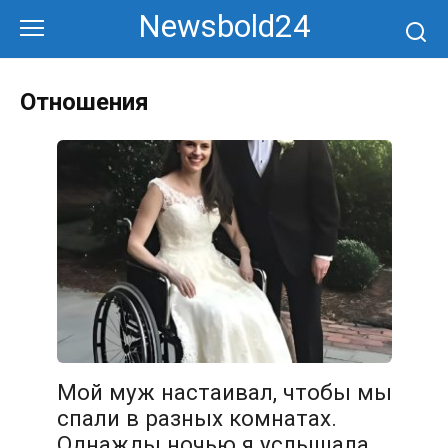
Перейти
Newsbold24
к
контенту
Отношения
Мой муж настаивал, чтобы мы
спали в разных комнатах.
Однажды ночью я услышала