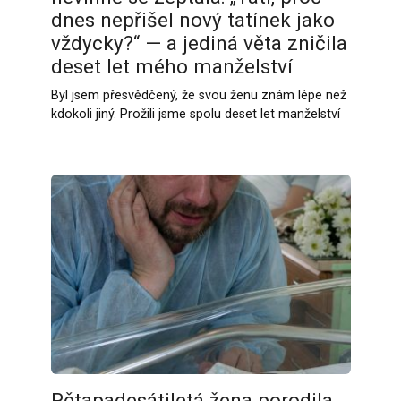
dnes nepřišel nový tatínek jako
vždycky?“ — a jediná věta zničila
deset let mého manželství
Byl jsem přesvědčený, že svou ženu znám lépe než
kdokoli jiný. Prožili jsme spolu deset let manželství
Pětapadesátiletá žena porodila