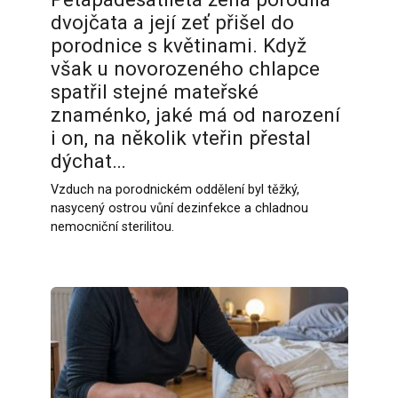
dvojčata a její zeť přišel do
porodnice s květinami. Když
však u novorozeného chlapce
spatřil stejné mateřské
znaménko, jaké má od narození
i on, na několik vteřin přestal
dýchat…
Vzduch na porodnickém oddělení byl těžký,
nasycený ostrou vůní dezinfekce a chladnou
nemocniční sterilitou.