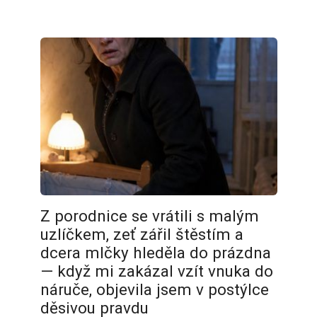
Z porodnice se vrátili s malým
uzlíčkem, zeť zářil štěstím a
dcera mlčky hleděla do prázdna
— když mi zakázal vzít vnuka do
náruče, objevila jsem v postýlce
děsivou pravdu