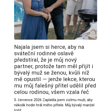
Najala jsem si herce, aby na
sváteční rodinné oslavě
předstíral, že je můj nový
partner, protože tam měl přijít i
bývalý muž se ženou, kvůli níž
mě opustil — jenže lekce, kterou
mu můj falešný přítel udělil před
celou rodinou, všem vzala řeč
5. července 2026 Zaplatila jsem cizímu muži, aby
několik hodin hrál mého přítele. Můj bývalý manžel
totiž