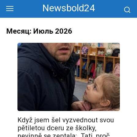
Перейти
Newsbold24
к
контенту
Месяц:
Июль 2026
Když jsem šel vyzvednout svou
pětiletou dceru ze školky,
nevinně se zeptala: „Tati, proč