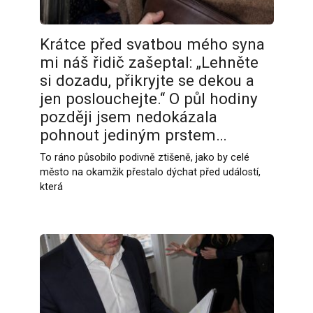
Krátce před svatbou mého syna
mi náš řidič zašeptal: „Lehněte
si dozadu, přikryjte se dekou a
jen poslouchejte.“ O půl hodiny
později jsem nedokázala
pohnout jediným prstem…
To ráno působilo podivně ztišeně, jako by celé
město na okamžik přestalo dýchat před událostí,
která