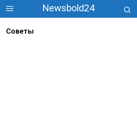
Перейти
Newsbold24
к
контенту
Советы