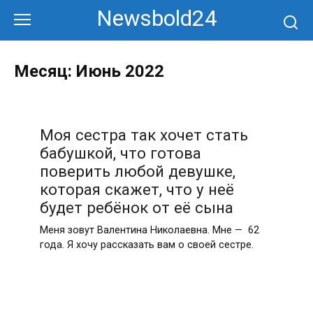
Перейти
Newsbold24
к
контенту
Месяц:
Июнь 2022
Моя сестра так хочет стать
бабушкой, что готова
поверить любой девушке,
которая скажет, что у неё
будет ребёнок от её сына
Меня зовут Валентина Николаевна. Мне — 62
года. Я хочу рассказать вам о своей сестре.