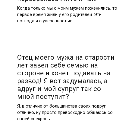
Когда только мы с моим мужем поженились, то
первое время жили у его родителей. Эти
полгода я с уверенностью
Отец моего мужа на старости
лет завел себе семью на
стороне и хочет подавать на
развод! Я вот задумалась, а
вдруг и мой супруг так со
мной поступит?
Я, в отличие от большинства своих подруг
отлично, ну просто превосходно общаюсь со
своей свекровь.