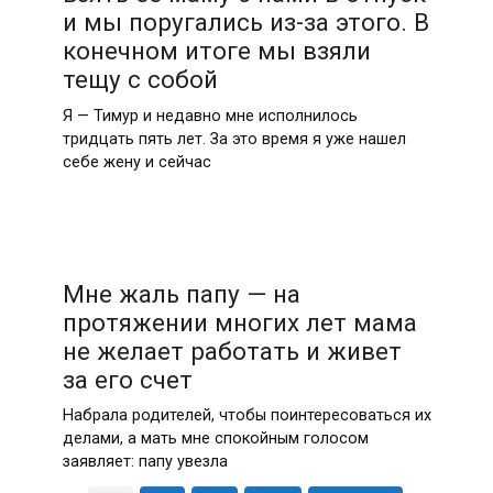
и мы поругались из-за этого. В
конечном итоге мы взяли
тещу с собой
Я — Тимур и недавно мне исполнилось
тридцать пять лет. За это время я уже нашел
себе жену и сейчас
Мне жаль папу — на
протяжении многих лет мама
не желает работать и живет
за его счет
Набрала родителей, чтобы поинтересоваться их
делами, а мать мне спокойным голосом
заявляет: папу увезла