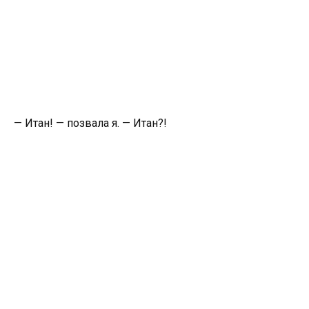
— Итан! — позвала я. — Итан?!