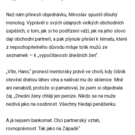
Než nám přinesli objednávku, Miroslav spustil dlouhý
monolog. Vyprávěl o svých údajných velkých obchodních
úspěších, o tom, jak si ho podřízení váží, jak na jeho slovo
dají obchodní partneři, a pak plynule přešel k tématu, které
z nepochopitelného důvodu miluje tolik mužů ze
seznamek — k „vypočítavosti dnešních žen“.
„Víte, Hano,“ pronesl mentorsky právě ve chvíli, kdy číšník
otevíral drahou láhev vína a naléval mu do sklenice. Mně
ani nenabídl, protože si pamatoval, že jsem si objednala
čaj. „Dnešní ženy chtějí jen peníze. Nikdo se na muže
nedívá jako na osobnost. Všechny hledají peněženku.
A já nejsem bankomat. Chci partnerský vztah,
rovnoprávnost. Tak jako na Západě.“