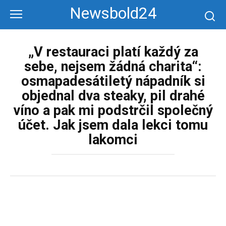
Перейти
Newsbold24
к
контенту
„V restauraci platí každý za
sebe, nejsem žádná charita“:
osmapadesátiletý nápadník si
objednal dva steaky, pil drahé
víno a pak mi podstrčil společný
účet. Jak jsem dala lekci tomu
lakomci