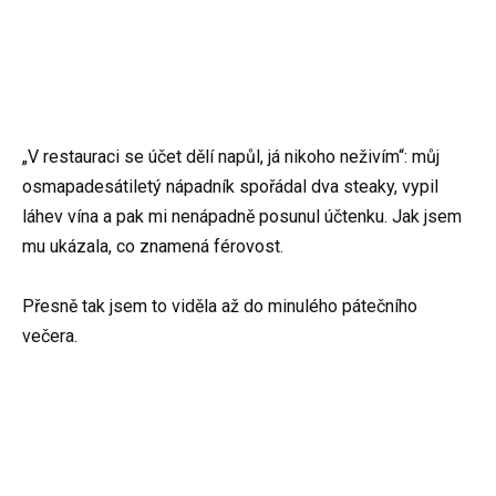
„V restauraci se účet dělí napůl, já nikoho neživím“: můj
osmapadesátiletý nápadník spořádal dva steaky, vypil
láhev vína a pak mi nenápadně posunul účtenku. Jak jsem
mu ukázala, co znamená férovost.
Přesně tak jsem to viděla až do minulého pátečního
večera.