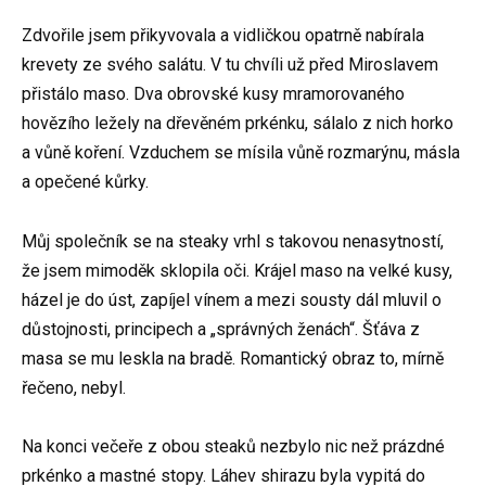
Zdvořile jsem přikyvovala a vidličkou opatrně nabírala
krevety ze svého salátu. V tu chvíli už před Miroslavem
přistálo maso. Dva obrovské kusy mramorovaného
hovězího ležely na dřevěném prkénku, sálalo z nich horko
a vůně koření. Vzduchem se mísila vůně rozmarýnu, másla
a opečené kůrky.
Můj společník se na steaky vrhl s takovou nenasytností,
že jsem mimoděk sklopila oči. Krájel maso na velké kusy,
házel je do úst, zapíjel vínem a mezi sousty dál mluvil o
důstojnosti, principech a „správných ženách“. Šťáva z
masa se mu leskla na bradě. Romantický obraz to, mírně
řečeno, nebyl.
Na konci večeře z obou steaků nezbylo nic než prázdné
prkénko a mastné stopy. Láhev shirazu byla vypitá do