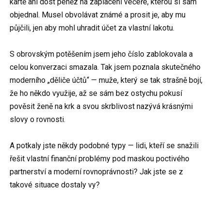
kartě ani dost peněz na zaplacení večeře, kterou si sám
objednal. Musel obvolávat známé a prosit je, aby mu
půjčili, jen aby mohl uhradit účet za vlastní lakotu.
S obrovským potěšením jsem jeho číslo zablokovala a
celou konverzaci smazala. Tak jsem poznala skutečného
moderního „děliče účtů“ — muže, který se tak strašně bojí,
že ho někdo využije, až se sám bez ostychu pokusí
pověsit ženě na krk a svou skrblivost nazývá krásnými
slovy o rovnosti.
A potkaly jste někdy podobné typy — lidi, kteří se snažili
řešit vlastní finanční problémy pod maskou poctivého
partnerství a moderní rovnoprávnosti? Jak jste se z
takové situace dostaly vy?