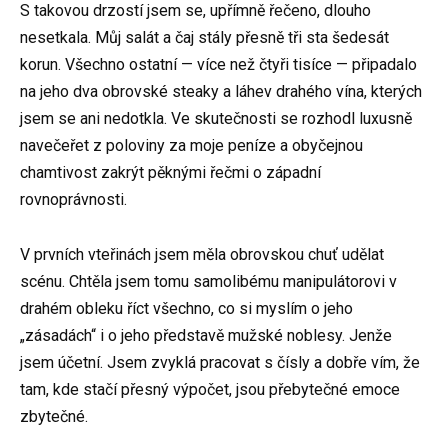
S takovou drzostí jsem se, upřímně řečeno, dlouho
nesetkala. Můj salát a čaj stály přesně tři sta šedesát
korun. Všechno ostatní — více než čtyři tisíce — připadalo
na jeho dva obrovské steaky a láhev drahého vína, kterých
jsem se ani nedotkla. Ve skutečnosti se rozhodl luxusně
navečeřet z poloviny za moje peníze a obyčejnou
chamtivost zakrýt pěknými řečmi o západní
rovnoprávnosti.
V prvních vteřinách jsem měla obrovskou chuť udělat
scénu. Chtěla jsem tomu samolibému manipulátorovi v
drahém obleku říct všechno, co si myslím o jeho
„zásadách“ i o jeho představě mužské noblesy. Jenže
jsem účetní. Jsem zvyklá pracovat s čísly a dobře vím, že
tam, kde stačí přesný výpočet, jsou přebytečné emoce
zbytečné.