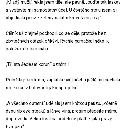
„Mladý muži,“ řekla jsem tiše, ale pevně, „buďte tak laskav
a vystavte mi samostatný účet. U čtvrtého stolu jsem si
objednala pouze zelený salát s krevetami a čaj.“
Číšník už zřejmě pochopil, co se děje, protože bez
zbytečných otázek přikývl. Rychle namačkal několik
položek do terminálu.
„Tři sta šedesát korun,“ oznámil.
Přiložila jsem kartu, zaplatila svůj účet a ještě mu nechala
sto korun v hotovosti jako spropitné.
„A všechno ostatní,“ udělala jsem krátkou pauzu, „včetně
dvou rib eye steaků a láhve vína, prosím předejte mému
doprovodu. Velmi trval na oddělené platbě, jako pravý
Evropan.“