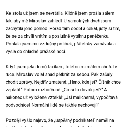
Ke stolu už jsem se nevrátila. Klidně jsem prošla sálem
tak, aby mě Miroslav zahlédl. U samotných dveří jsem
zachytila jeho pohled. Pořád tam seděl a čekal, jistý si tím,
že se za chvíli vrátím a poslušně vytáhnu peněženku.
Poslala jsem mu vzdušný polibek, přátelsky zamávala a
vyšla do chladné pražské noci.
Když jsem jela domů taxíkem, telefon mi málem shořel v
ruce. Miroslav volal snad pětkrát za sebou. Pak začaly
chodit zprávy. Nejdřív zmatené: „Hano, kde jsi? Číšník chce
zaplatit.“ Potom rozhořčené: „Co si to dovoluješ?“ A
nakonec už vyloženě vzteklé: „Jsi malicherná, vypočítavá
podvodnice! Normální lidé se takhle nechovají!“
Později vyšlo najevo, že „úspěšný podnikatel“ neměl na