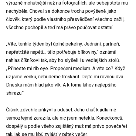
výrazně mohutnější než na fotografiích, ale sebejistota mu
nechyběla. Choval se dokonce trochu povýšeně, jako
člověk, který podle vlastního přesvědčení všechno zažil,
všechno pochopil a teď má právo poučovat ostatní.
„Víte, tenhle týden byl úplně pekelný. Jednání, partneři,
nepřetržité napětí… tělo potřebuje bílkoviny,“ oznámil
nahlas číšníkovi tak, aby ho slyšeli i u vedlejších stolů.
„Přineste mi rib eye. Propečení medium. A víte co? Když
už jsme venku, nebudeme troškařit. Dejte mi rovnou dva.
Dneska mám hlad jako vlk. A k tomu láhev nejlepšího
shirazu.“
Číšník zdvořile přikývl a odešel. Jeho chuť k jídlu mě
samozřejmě zarazila, ale nic jsem neřekla. Koneckonců,
dospělý a podle všeho zajištěný muž má právo povečeřet
tak, jak se mu líbí, zvlášť v pátek večer.