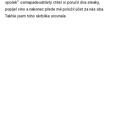
spolek“: osmapadesátiletý ctitel si poručil dva steaky,
popíjel víno a nakonec přede mě položil účet za nás oba.
Takhle jsem toho skrblíka srovnala.