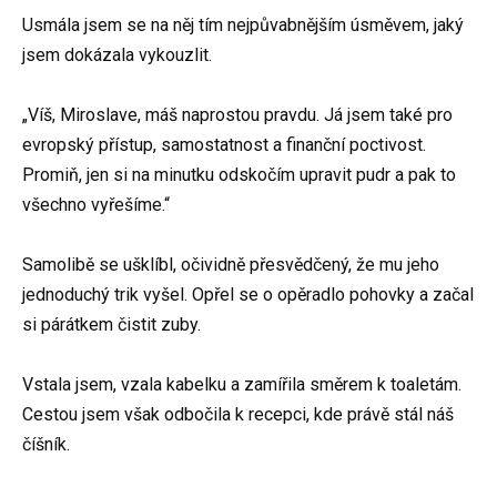
Usmála jsem se na něj tím nejpůvabnějším úsměvem, jaký
jsem dokázala vykouzlit.
„Víš, Miroslave, máš naprostou pravdu. Já jsem také pro
evropský přístup, samostatnost a finanční poctivost.
Promiň, jen si na minutku odskočím upravit pudr a pak to
všechno vyřešíme.“
Samolibě se ušklíbl, očividně přesvědčený, že mu jeho
jednoduchý trik vyšel. Opřel se o opěradlo pohovky a začal
si párátkem čistit zuby.
Vstala jsem, vzala kabelku a zamířila směrem k toaletám.
Cestou jsem však odbočila k recepci, kde právě stál náš
číšník.