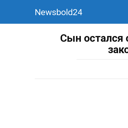
Перейти
Newsbold24
к
контенту
Сын остался 
зак