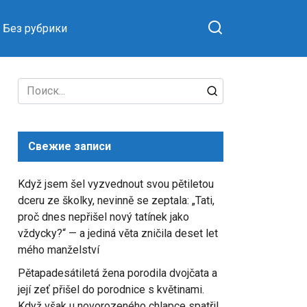
Без рубрики
Search
for:
Свежие записи
Když jsem šel vyzvednout svou pětiletou
dceru ze školky, nevinně se zeptala: „Tati,
proč dnes nepřišel nový tatínek jako
vždycky?“ — a jediná věta zničila deset let
mého manželství
Pětapadesátiletá žena porodila dvojčata a
její zeť přišel do porodnice s květinami.
Když však u novorozeného chlapce spatřil