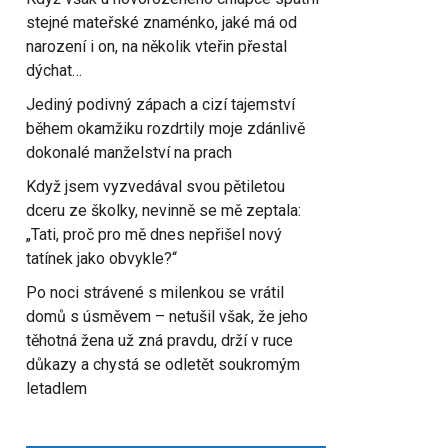
stejné mateřské znaménko, jaké má od
narození i on, na několik vteřin přestal
dýchat…
Jediný podivný zápach a cizí tajemství
během okamžiku rozdrtily moje zdánlivě
dokonalé manželství na prach
Když jsem vyzvedával svou pětiletou
dceru ze školky, nevinně se mě zeptala:
„Tati, proč pro mě dnes nepřišel nový
tatínek jako obvykle?“
Po noci strávené s milenkou se vrátil
domů s úsměvem – netušil však, že jeho
těhotná žena už zná pravdu, drží v ruce
důkazy a chystá se odletět soukromým
letadlem