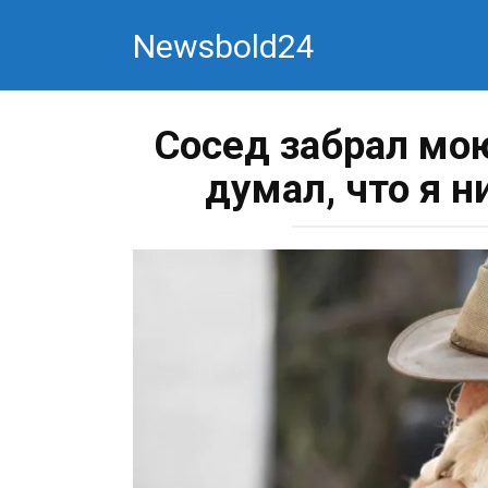
Перейти
Newsbold24
к
контенту
Сосед забрал мою
думал, что я 