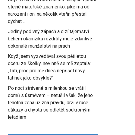
stejné mateřské znaménko, jaké má od
narození i on, na několik vteřin přestal
dýchat…
Jediný podivný zápach a cizí tajemství
během okamžiku rozdrtily moje zdánlivě
dokonalé manželství na prach
Když jsem vyzvedával svou pětiletou
dceru ze školky, nevinně se mě zeptala:
„Tati, proč pro mě dnes nepřišel nový
tatínek jako obvykle?“
Po noci strávené s milenkou se vrátil
domů s úsměvem – netušil však, že jeho
těhotná žena už zná pravdu, drží v ruce
důkazy a chystá se odletět soukromým
letadlem