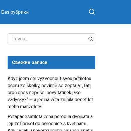
Без рубрики
Search
for:
Свежие записи
Když jsem šel vyzvednout svou pětiletou
dceru ze školky, nevinně se zeptala: „Tati,
proč dnes nepřišel nový tatínek jako
vždycky?“ — a jediná věta zničila deset let
mého manželství
Pětapadesátiletá žena porodila dvojčata a
její zeť přišel do porodnice s květinami.
Když však u novorozeného chlapce spatřil