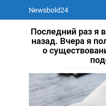
Перейти
Newsbold24
к
контенту
Последний раз я 
назад. Вчера я по
о существован
под