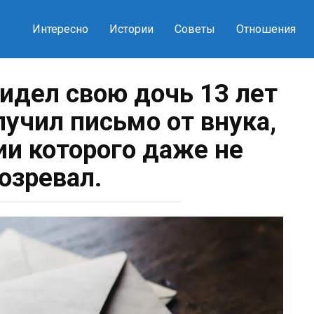
Интересно
Истории
Советы
Отношения
видел свою дочь 13 лет
лучил письмо от внука,
ии которого даже не
озревал.