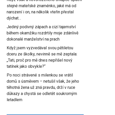
stejné mateřské znaménko, jaké má od
narození i on, na několik vteřin přestal
dýchat…
Jediný podivný zápach a cizí tajemství
během okamžiku rozdrtily moje zdánlivě
dokonalé manželství na prach
Když jsem vyzvedával svou pětiletou
dceru ze školky, nevinně se mě zeptala:
„Tati, proč pro mě dnes nepřišel nový
tatínek jako obvykle?“
Po noci strávené s milenkou se vrátil
domů s úsměvem – netušil však, že jeho
těhotná žena už zná pravdu, drží v ruce
důkazy a chystá se odletět soukromým
letadlem