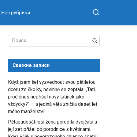
Без рубрики
Search
for:
Свежие записи
Když jsem šel vyzvednout svou pětiletou
dceru ze školky, nevinně se zeptala: „Tati,
proč dnes nepřišel nový tatínek jako
vždycky?“ — a jediná věta zničila deset let
mého manželství
Pětapadesátiletá žena porodila dvojčata a
její zeť přišel do porodnice s květinami.
Když však u novorozeného chlapce spatřil