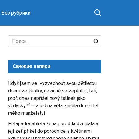
Без рубрики
Search
for:
Свежие записи
Když jsem šel vyzvednout svou pětiletou
dceru ze školky, nevinně se zeptala: „Tati,
proč dnes nepřišel nový tatínek jako
vždycky?“ — a jediná věta zničila deset let
mého manželství
Pětapadesátiletá žena porodila dvojčata a
její zeť přišel do porodnice s květinami.
Když však u novorozeného chlapce spatřil