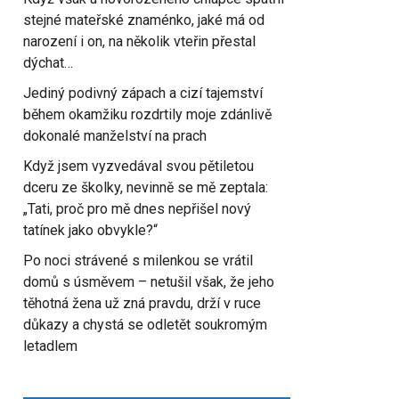
stejné mateřské znaménko, jaké má od
narození i on, na několik vteřin přestal
dýchat…
Jediný podivný zápach a cizí tajemství
během okamžiku rozdrtily moje zdánlivě
dokonalé manželství na prach
Když jsem vyzvedával svou pětiletou
dceru ze školky, nevinně se mě zeptala:
„Tati, proč pro mě dnes nepřišel nový
tatínek jako obvykle?“
Po noci strávené s milenkou se vrátil
domů s úsměvem – netušil však, že jeho
těhotná žena už zná pravdu, drží v ruce
důkazy a chystá se odletět soukromým
letadlem