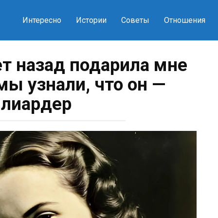
Интересно
Истории
Советы
Отношения
ет назад подарила мне
мы узнали, что он —
лиардер