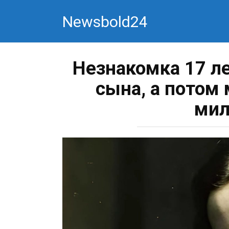
Перейти
Newsbold24
к
контенту
Незнакомка 17 л
сына, а потом 
мил