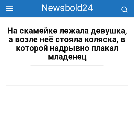
Перейти
Newsbold24
к
контенту
На скамейке лежала девушка,
а возле неё стояла коляска, в
которой надрывно плакал
младенец