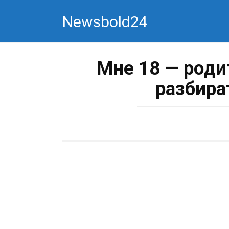
Перейти
Newsbold24
к
контенту
Мне 18 — роди
разбира