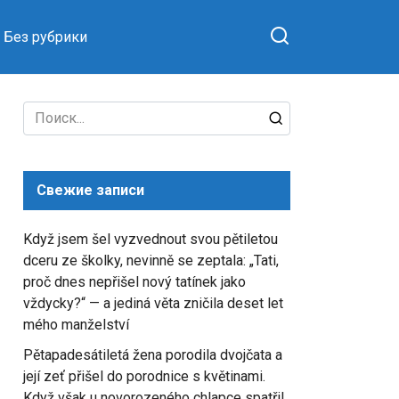
Без рубрики
Search
for:
Свежие записи
Když jsem šel vyzvednout svou pětiletou
dceru ze školky, nevinně se zeptala: „Tati,
proč dnes nepřišel nový tatínek jako
vždycky?“ — a jediná věta zničila deset let
mého manželství
Pětapadesátiletá žena porodila dvojčata a
její zeť přišel do porodnice s květinami.
Když však u novorozeného chlapce spatřil