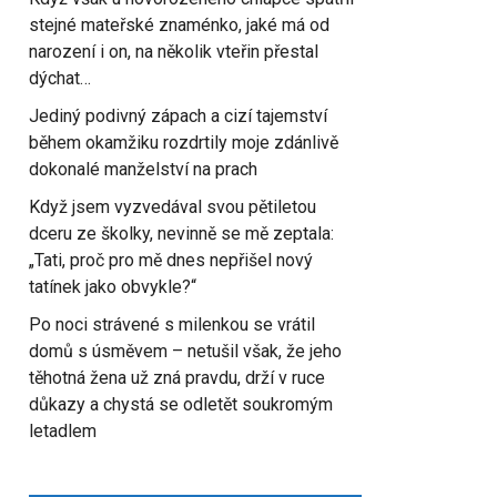
stejné mateřské znaménko, jaké má od
narození i on, na několik vteřin přestal
dýchat…
Jediný podivný zápach a cizí tajemství
během okamžiku rozdrtily moje zdánlivě
dokonalé manželství na prach
Když jsem vyzvedával svou pětiletou
dceru ze školky, nevinně se mě zeptala:
„Tati, proč pro mě dnes nepřišel nový
tatínek jako obvykle?“
Po noci strávené s milenkou se vrátil
domů s úsměvem – netušil však, že jeho
těhotná žena už zná pravdu, drží v ruce
důkazy a chystá se odletět soukromým
letadlem