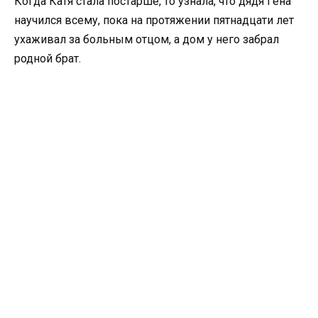
Когда Катя стала постарше, то узнала, что дядя Гена
научился всему, пока на протяжении пятнадцати лет
ухаживал за больным отцом, а дом у него забрал
родной брат.