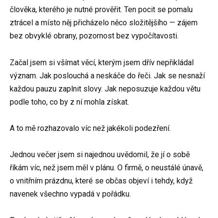
člověka, kterého je nutné prověřit. Ten pocit se pomalu
ztrácel a místo něj přicházelo něco složitějšího — zájem
bez obvyklé obrany, pozornost bez vypočítavosti.
Začal jsem si všímat věcí, kterým jsem dřív nepřikládal
význam. Jak poslouchá a neskáče do řeči. Jak se nesnaží
každou pauzu zaplnit slovy. Jak neposuzuje každou větu
podle toho, co by z ní mohla získat.
A to mě rozhazovalo víc než jakékoli podezření.
Jednou večer jsem si najednou uvědomil, že jí o sobě
říkám víc, než jsem měl v plánu. O firmě, o neustálé únavě,
o vnitřním prázdnu, které se občas objeví i tehdy, když
navenek všechno vypadá v pořádku.