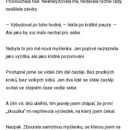
Poslouchala tiše. Neanalyzovala mě, nedávala rychlé rady,
nedělala závěry.
— Vybudoval jsi toho hodně, — řekla po krátké pauze. —
Ale jako by sis málo nechal pro sebe.
Nebyla to pro mě nová myšlenka. Jen poprvé nezazněla
jako výčitka, ale jako klidné pozorování.
Postupně jsme se vídali čím dál častěji. Bez prudkých
kroků, bez velkých slibů. Jen dva lidé se stále častěji
ocitali ve stejném čase vedle sebe.
A čím víc dnů uběhlo, tím jasněji jsem chápal, že první
„zkouška“ mi nepřinesla výsledek, na který jsem čekal.
Naopak. Zbourala samotnou myšlenku, se kterou jsem na