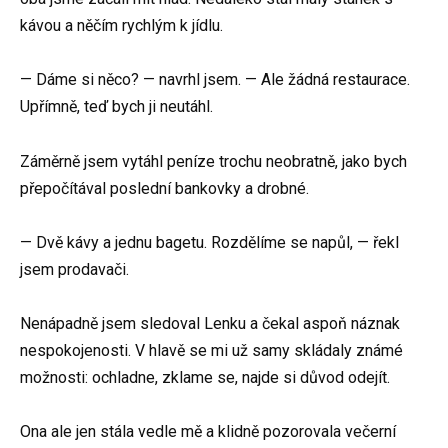
kávou a něčím rychlým k jídlu.
— Dáme si něco? — navrhl jsem. — Ale žádná restaurace.
Upřímně, teď bych ji neutáhl.
Záměrně jsem vytáhl peníze trochu neobratně, jako bych
přepočítával poslední bankovky a drobné.
— Dvě kávy a jednu bagetu. Rozdělíme se napůl, — řekl
jsem prodavači.
Nenápadně jsem sledoval Lenku a čekal aspoň náznak
nespokojenosti. V hlavě se mi už samy skládaly známé
možnosti: ochladne, zklame se, najde si důvod odejít.
Ona ale jen stála vedle mě a klidně pozorovala večerní