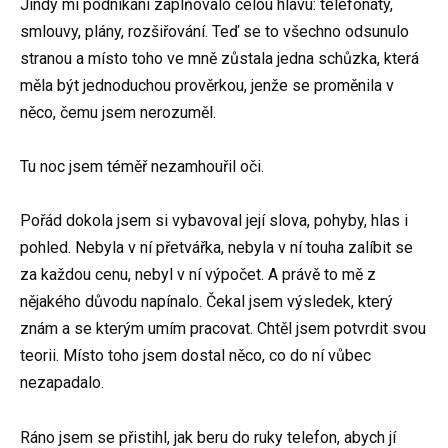
Jindy mi podnikání zaplňovalo celou hlavu: telefonáty,
smlouvy, plány, rozšiřování. Teď se to všechno odsunulo
stranou a místo toho ve mně zůstala jedna schůzka, která
měla být jednoduchou prověrkou, jenže se proměnila v
něco, čemu jsem nerozuměl.
Tu noc jsem téměř nezamhouřil oči.
Pořád dokola jsem si vybavoval její slova, pohyby, hlas i
pohled. Nebyla v ní přetvářka, nebyla v ní touha zalíbit se
za každou cenu, nebyl v ní výpočet. A právě to mě z
nějakého důvodu napínalo. Čekal jsem výsledek, který
znám a se kterým umím pracovat. Chtěl jsem potvrdit svou
teorii. Místo toho jsem dostal něco, co do ní vůbec
nezapadalo.
Ráno jsem se přistihl, jak beru do ruky telefon, abych jí