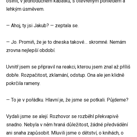
oslnit, v jednoduchém kabátku, s otevřeným pohledem a
lehkým úsměvem.
— Ahoj, ty jsi Jakub? — zeptala se.
— Jo. Promiň, že je to dneska takové… skromné. Nemám
zrovna nejlepší období.
Uvnitř jsem se připravil na reakci, kterou jsem znal až příliš
dobře. Rozpačitost, zklamání, odstup. Ona ale jen klidně
pokrčila rameny.
— To je v pořádku. Hlavní je, že jsme se potkali. Půjdeme?
Vydali jsme se alejí. Rozhovor se rozběhl překvapivě
snadno. Nebyla v něm hraná důležitost, žádné předvádění
ani snaha zapůsobit. Mluvili jsme o dětství, o knihách, o