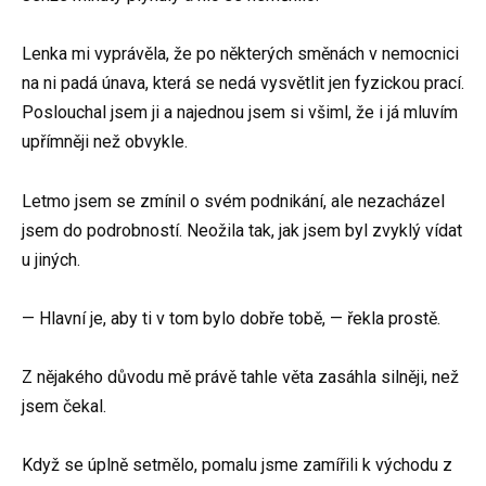
Lenka mi vyprávěla, že po některých směnách v nemocnici
na ni padá únava, která se nedá vysvětlit jen fyzickou prací.
Poslouchal jsem ji a najednou jsem si všiml, že i já mluvím
upřímněji než obvykle.
Letmo jsem se zmínil o svém podnikání, ale nezacházel
jsem do podrobností. Neožila tak, jak jsem byl zvyklý vídat
u jiných.
— Hlavní je, aby ti v tom bylo dobře tobě, — řekla prostě.
Z nějakého důvodu mě právě tahle věta zasáhla silněji, než
jsem čekal.
Když se úplně setmělo, pomalu jsme zamířili k východu z