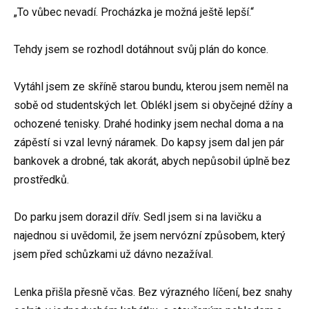
„To vůbec nevadí. Procházka je možná ještě lepší.“
Tehdy jsem se rozhodl dotáhnout svůj plán do konce.
Vytáhl jsem ze skříně starou bundu, kterou jsem neměl na
sobě od studentských let. Oblékl jsem si obyčejné džíny a
ochozené tenisky. Drahé hodinky jsem nechal doma a na
zápěstí si vzal levný náramek. Do kapsy jsem dal jen pár
bankovek a drobné, tak akorát, abych nepůsobil úplně bez
prostředků.
Do parku jsem dorazil dřív. Sedl jsem si na lavičku a
najednou si uvědomil, že jsem nervózní způsobem, který
jsem před schůzkami už dávno nezažíval.
Lenka přišla přesně včas. Bez výrazného líčení, bez snahy