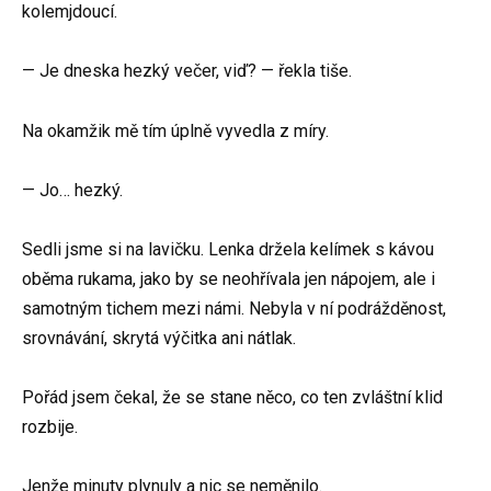
kolemjdoucí.
— Je dneska hezký večer, viď? — řekla tiše.
Na okamžik mě tím úplně vyvedla z míry.
— Jo… hezký.
Sedli jsme si na lavičku. Lenka držela kelímek s kávou
oběma rukama, jako by se neohřívala jen nápojem, ale i
samotným tichem mezi námi. Nebyla v ní podrážděnost,
srovnávání, skrytá výčitka ani nátlak.
Pořád jsem čekal, že se stane něco, co ten zvláštní klid
rozbije.
Jenže minuty plynuly a nic se neměnilo.