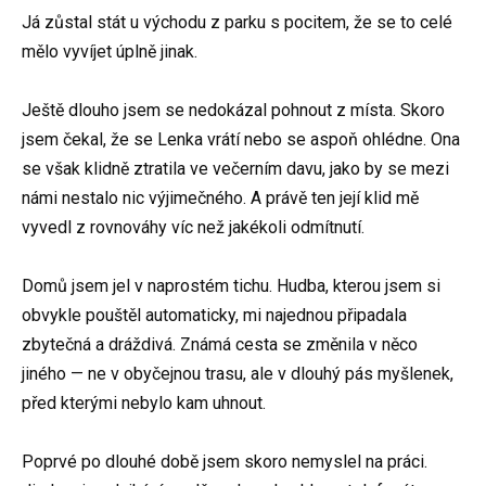
Já zůstal stát u východu z parku s pocitem, že se to celé
mělo vyvíjet úplně jinak.
Ještě dlouho jsem se nedokázal pohnout z místa. Skoro
jsem čekal, že se Lenka vrátí nebo se aspoň ohlédne. Ona
se však klidně ztratila ve večerním davu, jako by se mezi
námi nestalo nic výjimečného. A právě ten její klid mě
vyvedl z rovnováhy víc než jakékoli odmítnutí.
Domů jsem jel v naprostém tichu. Hudba, kterou jsem si
obvykle pouštěl automaticky, mi najednou připadala
zbytečná a dráždivá. Známá cesta se změnila v něco
jiného — ne v obyčejnou trasu, ale v dlouhý pás myšlenek,
před kterými nebylo kam uhnout.
Poprvé po dlouhé době jsem skoro nemyslel na práci.