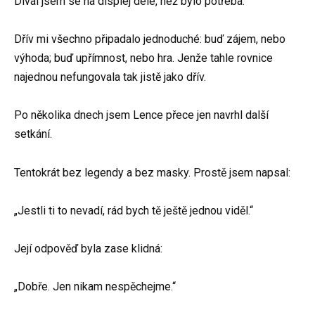
Díval jsem se na displej déle, než bylo potřeba.
Dřív mi všechno připadalo jednoduché: buď zájem, nebo
výhoda; buď upřímnost, nebo hra. Jenže tahle rovnice
najednou nefungovala tak jistě jako dřív.
Po několika dnech jsem Lence přece jen navrhl další
setkání.
Tentokrát bez legendy a bez masky. Prostě jsem napsal:
„Jestli ti to nevadí, rád bych tě ještě jednou viděl.“
Její odpověď byla zase klidná:
„Dobře. Jen nikam nespěchejme.“