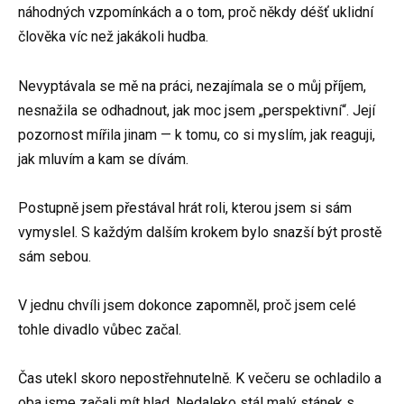
náhodných vzpomínkách a o tom, proč někdy déšť uklidní
člověka víc než jakákoli hudba.
Nevyptávala se mě na práci, nezajímala se o můj příjem,
nesnažila se odhadnout, jak moc jsem „perspektivní“. Její
pozornost mířila jinam — k tomu, co si myslím, jak reaguji,
jak mluvím a kam se dívám.
Postupně jsem přestával hrát roli, kterou jsem si sám
vymyslel. S každým dalším krokem bylo snazší být prostě
sám sebou.
V jednu chvíli jsem dokonce zapomněl, proč jsem celé
tohle divadlo vůbec začal.
Čas utekl skoro nepostřehnutelně. K večeru se ochladilo a
oba jsme začali mít hlad. Nedaleko stál malý stánek s