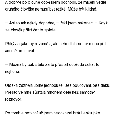
A poprvé po dlouhé době jsem pochopil, že mlčení vedle
druhého člověka nemusí být těžké. Může být klidné.
— Asi to tak někdy dopadne, — řekl jsem nakonec. — Když
se člověk příliš často splete.
Přikývla, jako by rozuměla, ale nehodlala se se mnou přít
ani mě omlouvat.
— Možná by pak stálo za to přestat dopředu čekat to
nejhorší.
Otázka zazněla úplně jednoduše. Bez poučování, bez tlaku.
Přesto ve mně zůstala mnohem déle než samotný
rozhovor.
Po tomhle setkání už jsem nedokázal brát Lenku jako