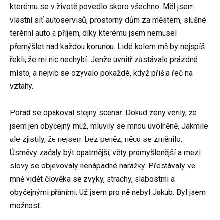
kterému se v životě povedlo skoro všechno. Měl jsem
vlastní síť autoservisů, prostorný dům za městem, slušné
terénní auto a příjem, díky kterému jsem nemusel
přemýšlet nad každou korunou. Lidé kolem mě by nejspíš
řekli, že mi nic nechybí. Jenže uvnitř zůstávalo prázdné
místo, a nejvíc se ozývalo pokaždé, když přišla řeč na
vztahy.
Pořád se opakoval stejný scénář. Dokud ženy věřily, že
jsem jen obyčejný muž, mluvily se mnou uvolněně. Jakmile
ale zjistily, že nejsem bez peněz, něco se změnilo.
Úsměvy začaly být opatrnější, věty promyšlenější a mezi
slovy se objevovaly nenápadné narážky. Přestávaly ve
mně vidět člověka se zvyky, strachy, slabostmi a
obyčejnými přáními. Už jsem pro ně nebyl Jakub. Byl jsem
možnost.