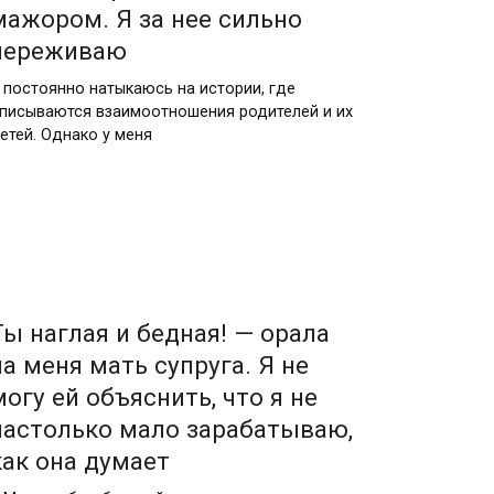
мажором. Я за нее сильно
переживаю
 постоянно натыкаюсь на истории, где
писываются взаимоотношения родителей и их
етей. Однако у меня
Ты наглая и бедная! — орала
на меня мать супруга. Я не
могу ей объяснить, что я не
настолько мало зарабатываю,
как она думает