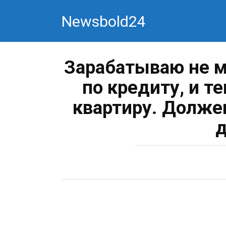
Перейти
Newsbold24
к
контенту
Зарабатываю не м
по кредиту, и т
квартиру. Долже
д