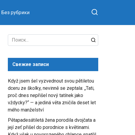
Без рубрики
Search
for:
Свежие записи
Když jsem šel vyzvednout svou pětiletou
dceru ze školky, nevinně se zeptala: „Tati,
proč dnes nepřišel nový tatínek jako
vždycky?“ — a jediná věta zničila deset let
mého manželství
Pětapadesátiletá žena porodila dvojčata a
její zeť přišel do porodnice s květinami.
Když však u novorozeného chlapce spatřil