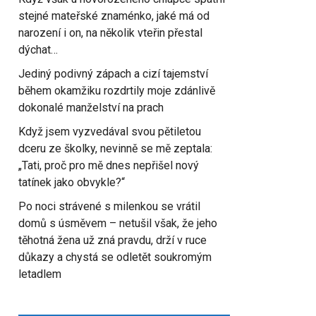
stejné mateřské znaménko, jaké má od
narození i on, na několik vteřin přestal
dýchat…
Jediný podivný zápach a cizí tajemství
během okamžiku rozdrtily moje zdánlivě
dokonalé manželství na prach
Když jsem vyzvedával svou pětiletou
dceru ze školky, nevinně se mě zeptala:
„Tati, proč pro mě dnes nepřišel nový
tatínek jako obvykle?“
Po noci strávené s milenkou se vrátil
domů s úsměvem – netušil však, že jeho
těhotná žena už zná pravdu, drží v ruce
důkazy a chystá se odletět soukromým
letadlem