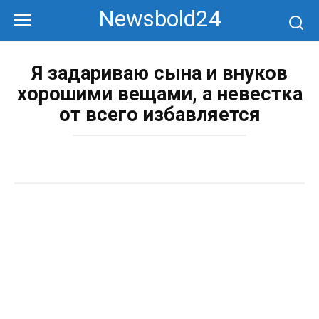
Перейти
Newsbold24
к
контенту
Я задариваю сына и внуков
хорошими вещами, а невестка
от всего избавляется