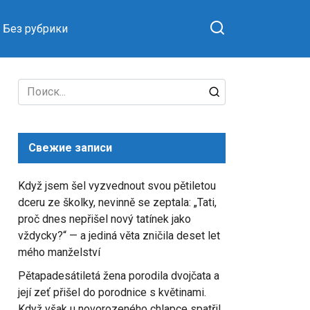
Без рубрики
Search
for:
Свежие записи
Když jsem šel vyzvednout svou pětiletou
dceru ze školky, nevinně se zeptala: „Tati,
proč dnes nepřišel nový tatínek jako
vždycky?“ — a jediná věta zničila deset let
mého manželství
Pětapadesátiletá žena porodila dvojčata a
její zeť přišel do porodnice s květinami.
Když však u novorozeného chlapce spatřil