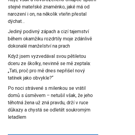
stejné mateřské znaménko, jaké má od
narození i on, na několik vteřin přestal
dýchat…
Jediný podivný zápach a cizí tajemství
během okamžiku rozdrtily moje zdánlivě
dokonalé manželství na prach
Když jsem vyzvedával svou pětiletou
dceru ze školky, nevinně se mě zeptala:
„Tati, proč pro mě dnes nepřišel nový
tatínek jako obvykle?“
Po noci strávené s milenkou se vrátil
domů s úsměvem – netušil však, že jeho
těhotná žena už zná pravdu, drží v ruce
důkazy a chystá se odletět soukromým
letadlem