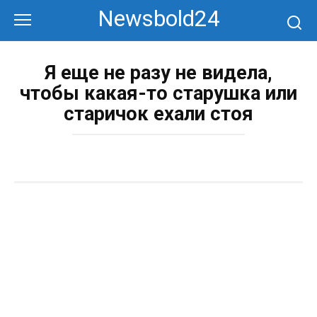
Перейти
Newsbold24
к
контенту
Я еще не разу не видела,
чтобы какая-то старушка или
старичок ехали стоя