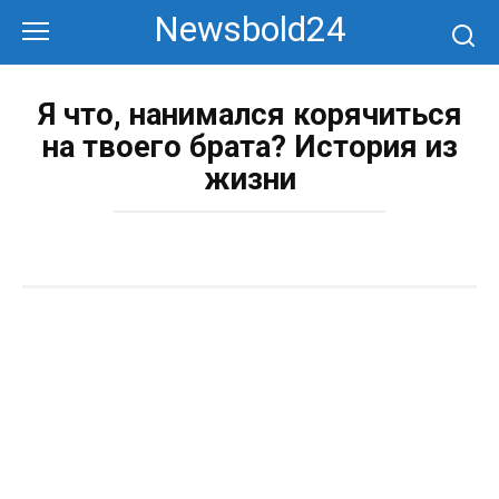
Перейти
Newsbold24
к
контенту
Я что, нанимался корячиться
на твоего брата? История из
жизни