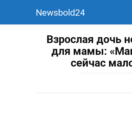
Перейти
Newsbold24
к
контенту
Взрослая дочь н
для мамы: «Мам
сейчас мал