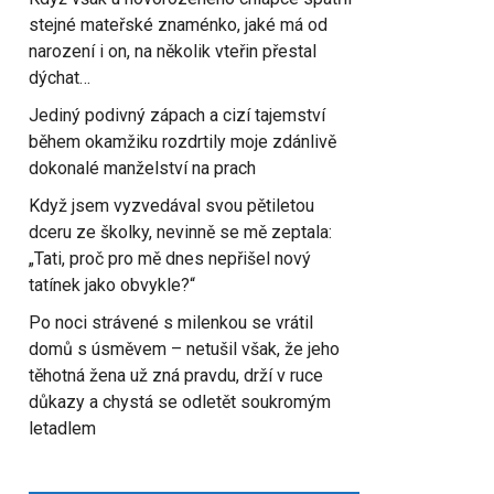
stejné mateřské znaménko, jaké má od
narození i on, na několik vteřin přestal
dýchat…
Jediný podivný zápach a cizí tajemství
během okamžiku rozdrtily moje zdánlivě
dokonalé manželství na prach
Když jsem vyzvedával svou pětiletou
dceru ze školky, nevinně se mě zeptala:
„Tati, proč pro mě dnes nepřišel nový
tatínek jako obvykle?“
Po noci strávené s milenkou se vrátil
domů s úsměvem – netušil však, že jeho
těhotná žena už zná pravdu, drží v ruce
důkazy a chystá se odletět soukromým
letadlem