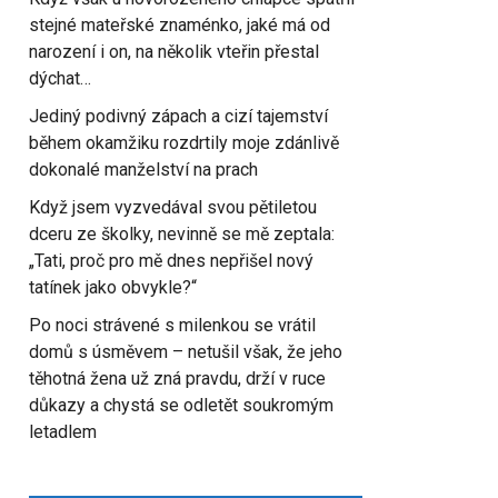
stejné mateřské znaménko, jaké má od
narození i on, na několik vteřin přestal
dýchat…
Jediný podivný zápach a cizí tajemství
během okamžiku rozdrtily moje zdánlivě
dokonalé manželství na prach
Když jsem vyzvedával svou pětiletou
dceru ze školky, nevinně se mě zeptala:
„Tati, proč pro mě dnes nepřišel nový
tatínek jako obvykle?“
Po noci strávené s milenkou se vrátil
domů s úsměvem – netušil však, že jeho
těhotná žena už zná pravdu, drží v ruce
důkazy a chystá se odletět soukromým
letadlem