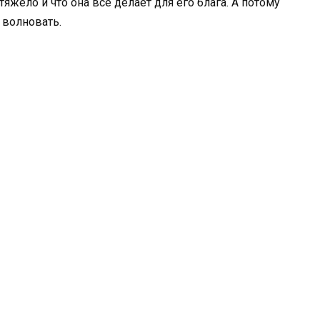
яжело и что она все делает для его блага. А потому
 волновать.