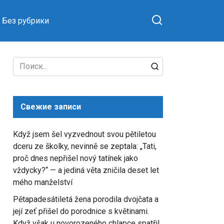
Без рубрики
Search
for:
Свежие записи
Když jsem šel vyzvednout svou pětiletou
dceru ze školky, nevinně se zeptala: „Tati,
proč dnes nepřišel nový tatínek jako
vždycky?“ — a jediná věta zničila deset let
mého manželství
Pětapadesátiletá žena porodila dvojčata a
její zeť přišel do porodnice s květinami.
Když však u novorozeného chlapce spatřil