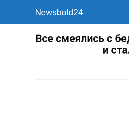
Перейти
Newsbold24
к
контенту
Все смеялись с бе
и ст