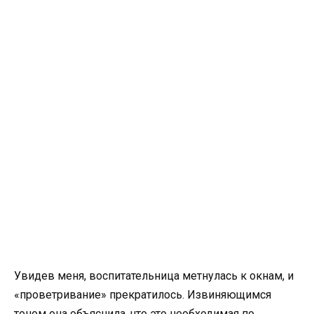
Увидев меня, воспитательница метнулась к окнам, и
«проветривание» прекратилось. Извиняющимся
тоном она объяснила, что это необходимая по