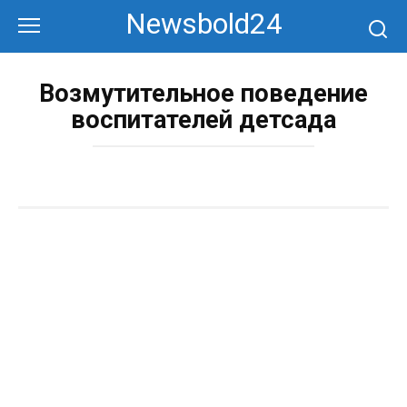
Перейти
Newsbold24
к
контенту
Возмутительное поведение
воспитателей детсада