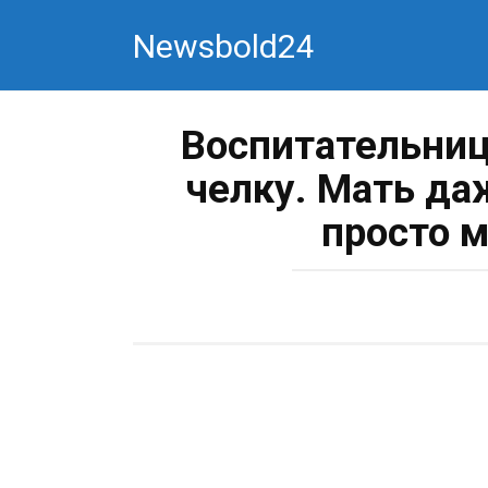
Перейти
Newsbold24
к
контенту
Воспитательниц
челку. Мать да
просто 