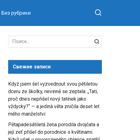
Без рубрики
Search
for:
Свежие записи
Když jsem šel vyzvednout svou pětiletou
dceru ze školky, nevinně se zeptala: „Tati,
proč dnes nepřišel nový tatínek jako
vždycky?“ — a jediná věta zničila deset let
mého manželství
Pětapadesátiletá žena porodila dvojčata a
její zeť přišel do porodnice s květinami.
Když však u novorozeného chlapce spatřil