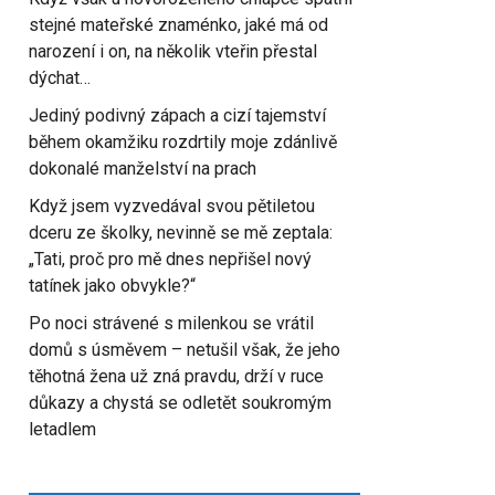
stejné mateřské znaménko, jaké má od
narození i on, na několik vteřin přestal
dýchat…
Jediný podivný zápach a cizí tajemství
během okamžiku rozdrtily moje zdánlivě
dokonalé manželství na prach
Když jsem vyzvedával svou pětiletou
dceru ze školky, nevinně se mě zeptala:
„Tati, proč pro mě dnes nepřišel nový
tatínek jako obvykle?“
Po noci strávené s milenkou se vrátil
domů s úsměvem – netušil však, že jeho
těhotná žena už zná pravdu, drží v ruce
důkazy a chystá se odletět soukromým
letadlem