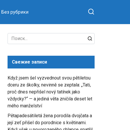
Без рубрики
Search
for:
Свежие записи
Když jsem šel vyzvednout svou pětiletou
dceru ze školky, nevinně se zeptala: „Tati,
proč dnes nepřišel nový tatínek jako
vždycky?“ — a jediná věta zničila deset let
mého manželství
Pětapadesátiletá žena porodila dvojčata a
její zeť přišel do porodnice s květinami.
Když však u novorozeného chlapce spatřil