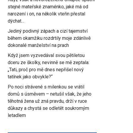
stejné mateřské znaménko, jaké má od
narození i on, na několik vteřin přestal
dýchat…
Jediný podivný zápach a cizí tajemství
během okamžiku rozdrtily moje zdánlivě
dokonalé manželství na prach
Když jsem vyzvedával svou pětiletou
dceru ze školky, nevinně se mě zeptala:
„Tati, proč pro mě dnes nepřišel nový
tatínek jako obvykle?“
Po noci strávené s milenkou se vrátil
domů s úsměvem – netušil však, že jeho
těhotná žena už zná pravdu, drží v ruce
důkazy a chystá se odletět soukromým
letadlem