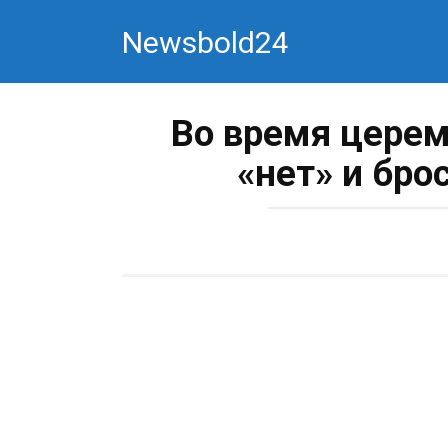
Перейти
Newsbold24
к
контенту
Во время церем
«нет» и бро