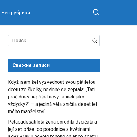
Без рубрики
Search
for:
Свежие записи
Když jsem šel vyzvednout svou pětiletou
dceru ze školky, nevinně se zeptala: „Tati,
proč dnes nepřišel nový tatínek jako
vždycky?“ — a jediná věta zničila deset let
mého manželství
Pětapadesátiletá žena porodila dvojčata a
její zeť přišel do porodnice s květinami.
Když však u novorozeného chlapce spatřil