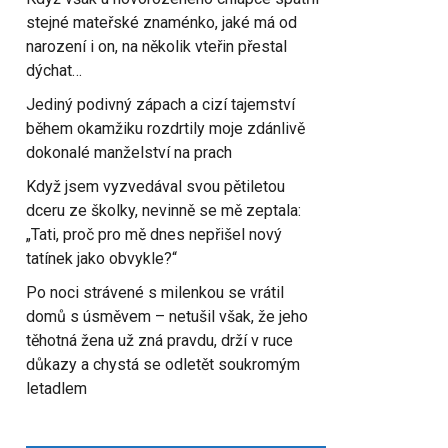
stejné mateřské znaménko, jaké má od
narození i on, na několik vteřin přestal
dýchat…
Jediný podivný zápach a cizí tajemství
během okamžiku rozdrtily moje zdánlivě
dokonalé manželství na prach
Když jsem vyzvedával svou pětiletou
dceru ze školky, nevinně se mě zeptala:
„Tati, proč pro mě dnes nepřišel nový
tatínek jako obvykle?“
Po noci strávené s milenkou se vrátil
domů s úsměvem – netušil však, že jeho
těhotná žena už zná pravdu, drží v ruce
důkazy a chystá se odletět soukromým
letadlem