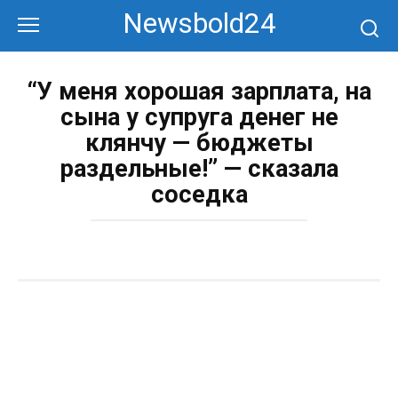
Перейти
Newsbold24
к
контенту
“У меня хорошая зарплата, на
сына у супруга денег не
клянчу — бюджеты
раздельные!” — сказала
соседка