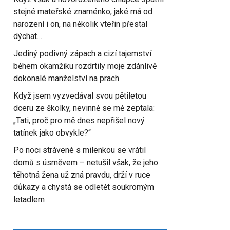
stejné mateřské znaménko, jaké má od
narození i on, na několik vteřin přestal
dýchat…
Jediný podivný zápach a cizí tajemství
během okamžiku rozdrtily moje zdánlivě
dokonalé manželství na prach
Když jsem vyzvedával svou pětiletou
dceru ze školky, nevinně se mě zeptala:
„Tati, proč pro mě dnes nepřišel nový
tatínek jako obvykle?“
Po noci strávené s milenkou se vrátil
domů s úsměvem – netušil však, že jeho
těhotná žena už zná pravdu, drží v ruce
důkazy a chystá se odletět soukromým
letadlem