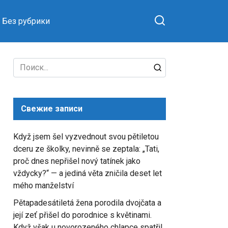
Без рубрики
Search
for:
Свежие записи
Když jsem šel vyzvednout svou pětiletou
dceru ze školky, nevinně se zeptala: „Tati,
proč dnes nepřišel nový tatínek jako
vždycky?“ — a jediná věta zničila deset let
mého manželství
Pětapadesátiletá žena porodila dvojčata a
její zeť přišel do porodnice s květinami.
Když však u novorozeného chlapce spatřil