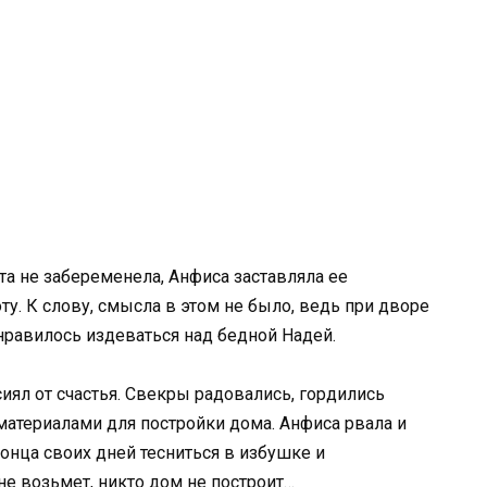
та не забеременела, Анфиса заставляла ее
у. К слову, смысла в этом не было, ведь при дворе
нравилось издеваться над бедной Надей.
 сиял от счастья. Свекры радовались, гордились
йматериалами для постройки дома. Анфиса рвала и
конца своих дней тесниться в избушке и
не возьмет, никто дом не построит…