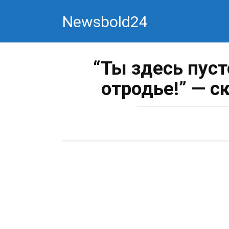
Перейти
Newsbold24
к
контенту
“Ты здесь пуст
отродье!” — с