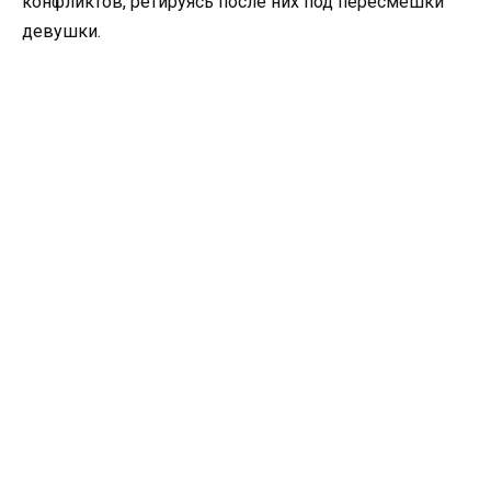
конфликтов, ретируясь после них под пересмешки
девушки.