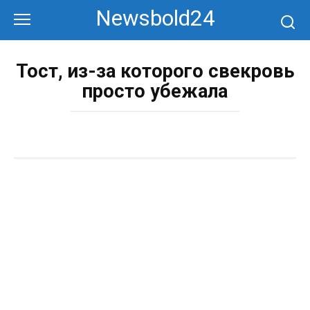
Перейти
Newsbold24
к
контенту
Тост, из-за которого свекровь
просто убежала