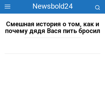
Перейти
Newsbold24
к
контенту
Смешная история о том, как и
почему дядя Вася пить бросил