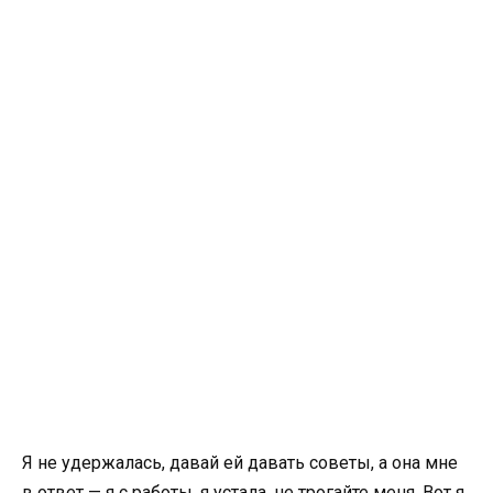
Я не удержалась, давай ей давать советы, а она мне
в ответ — я с работы, я устала, не трогайте меня. Вот я