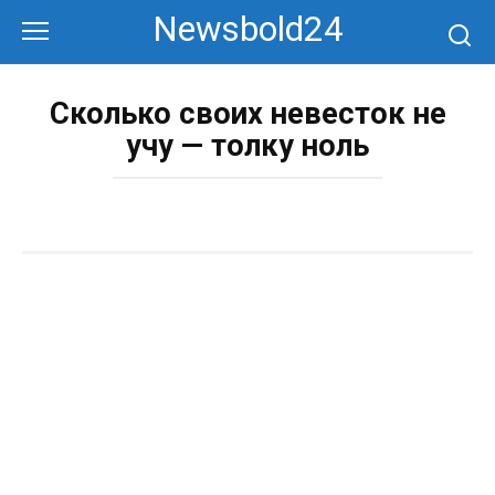
Перейти
Newsbold24
к
контенту
Сколько своих невесток не
учу — толку ноль