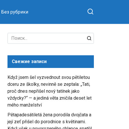
Без рубрики
Search
for:
Свежие записи
Když jsem šel vyzvednout svou pětiletou
dceru ze školky, nevinně se zeptala: „Tati,
proč dnes nepřišel nový tatínek jako
vždycky?“ — a jediná věta zničila deset let
mého manželství
Pětapadesátiletá žena porodila dvojčata a
její zeť přišel do porodnice s květinami.
Když však u novorozeného chlapce spatřil