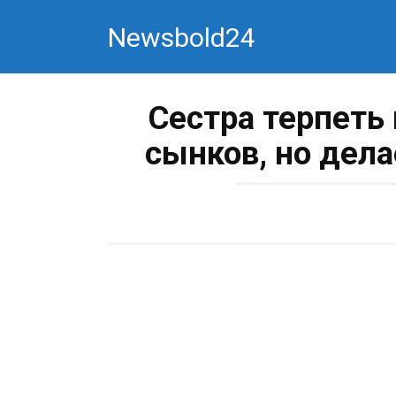
Перейти
Newsbold24
к
контенту
Сестра терпеть
сынков, но дел