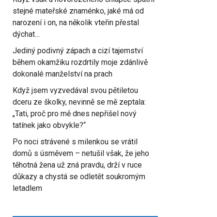
stejné mateřské znaménko, jaké má od
narození i on, na několik vteřin přestal
dýchat…
Jediný podivný zápach a cizí tajemství
během okamžiku rozdrtily moje zdánlivě
dokonalé manželství na prach
Když jsem vyzvedával svou pětiletou
dceru ze školky, nevinně se mě zeptala:
„Tati, proč pro mě dnes nepřišel nový
tatínek jako obvykle?“
Po noci strávené s milenkou se vrátil
domů s úsměvem – netušil však, že jeho
těhotná žena už zná pravdu, drží v ruce
důkazy a chystá se odletět soukromým
letadlem