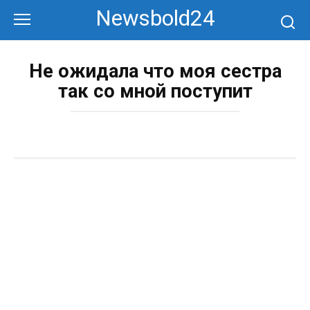
Перейти
Newsbold24
к
контенту
Не ожидала что моя сестра
так со мной поступит