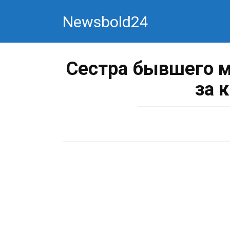
Перейти
Newsbold24
к
контенту
Сестра бывшего м
за 