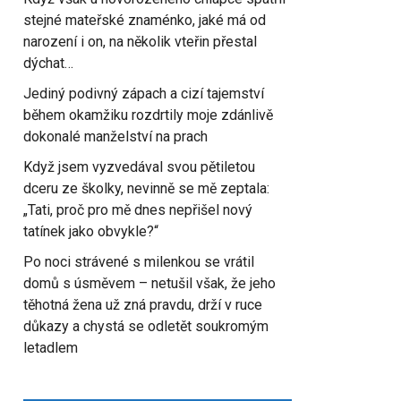
stejné mateřské znaménko, jaké má od
narození i on, na několik vteřin přestal
dýchat…
Jediný podivný zápach a cizí tajemství
během okamžiku rozdrtily moje zdánlivě
dokonalé manželství na prach
Když jsem vyzvedával svou pětiletou
dceru ze školky, nevinně se mě zeptala:
„Tati, proč pro mě dnes nepřišel nový
tatínek jako obvykle?“
Po noci strávené s milenkou se vrátil
domů s úsměvem – netušil však, že jeho
těhotná žena už zná pravdu, drží v ruce
důkazy a chystá se odletět soukromým
letadlem