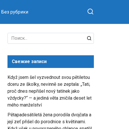
Без рубрики
Search
for:
Свежие записи
Když jsem šel vyzvednout svou pětiletou
dceru ze školky, nevinně se zeptala: „Tati,
proč dnes nepřišel nový tatínek jako
vždycky?“ — a jediná věta zničila deset let
mého manželství
Pětapadesátiletá žena porodila dvojčata a
její zeť přišel do porodnice s květinami.
Když však u novorozeného chlapce spatřil