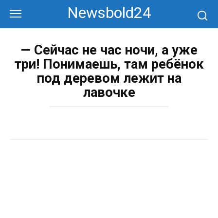
Перейти
Newsbold24
к
контенту
— Сейчас не час ночи, а уже
три! Понимаешь, там ребёнок
под деревом лежит на
лавочке