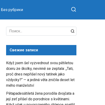
Без рубрики
Search
for:
Свежие записи
Když jsem šel vyzvednout svou pětiletou
dceru ze školky, nevinně se zeptala: „Tati,
proč dnes nepřišel nový tatínek jako
vždycky?“ — a jediná věta zničila deset let
mého manželství
Pětapadesátiletá žena porodila dvojčata a
její zeť přišel do porodnice s květinami.
Když však u novorozeného chlapce spatřil