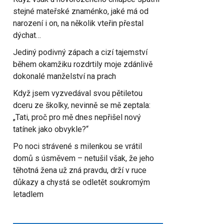
stejné mateřské znaménko, jaké má od
narození i on, na několik vteřin přestal
dýchat…
Jediný podivný zápach a cizí tajemství
během okamžiku rozdrtily moje zdánlivě
dokonalé manželství na prach
Když jsem vyzvedával svou pětiletou
dceru ze školky, nevinně se mě zeptala:
„Tati, proč pro mě dnes nepřišel nový
tatínek jako obvykle?“
Po noci strávené s milenkou se vrátil
domů s úsměvem – netušil však, že jeho
těhotná žena už zná pravdu, drží v ruce
důkazy a chystá se odletět soukromým
letadlem