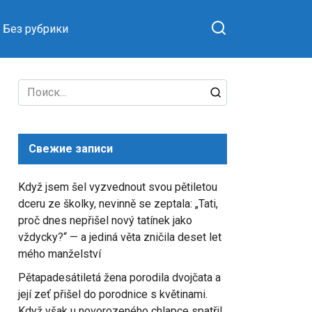
Без рубрики
Search
for:
Свежие записи
Když jsem šel vyzvednout svou pětiletou
dceru ze školky, nevinně se zeptala: „Tati,
proč dnes nepřišel nový tatínek jako
vždycky?“ — a jediná věta zničila deset let
mého manželství
Pětapadesátiletá žena porodila dvojčata a
její zeť přišel do porodnice s květinami.
Když však u novorozeného chlapce spatřil