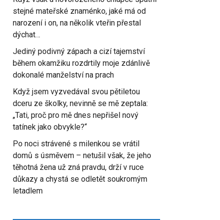
stejné mateřské znaménko, jaké má od
narození i on, na několik vteřin přestal
dýchat…
Jediný podivný zápach a cizí tajemství
během okamžiku rozdrtily moje zdánlivě
dokonalé manželství na prach
Když jsem vyzvedával svou pětiletou
dceru ze školky, nevinně se mě zeptala:
„Tati, proč pro mě dnes nepřišel nový
tatínek jako obvykle?“
Po noci strávené s milenkou se vrátil
domů s úsměvem – netušil však, že jeho
těhotná žena už zná pravdu, drží v ruce
důkazy a chystá se odletět soukromým
letadlem