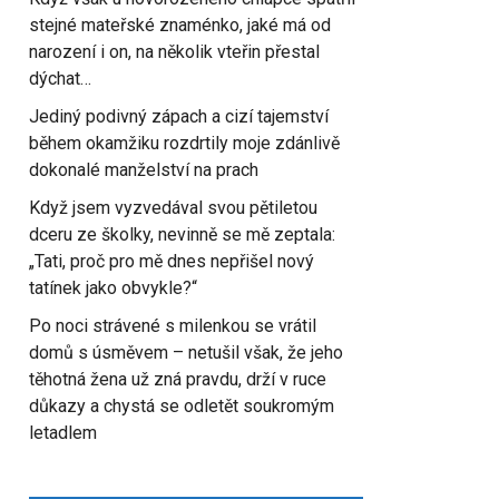
stejné mateřské znaménko, jaké má od
narození i on, na několik vteřin přestal
dýchat…
Jediný podivný zápach a cizí tajemství
během okamžiku rozdrtily moje zdánlivě
dokonalé manželství na prach
Když jsem vyzvedával svou pětiletou
dceru ze školky, nevinně se mě zeptala:
„Tati, proč pro mě dnes nepřišel nový
tatínek jako obvykle?“
Po noci strávené s milenkou se vrátil
domů s úsměvem – netušil však, že jeho
těhotná žena už zná pravdu, drží v ruce
důkazy a chystá se odletět soukromým
letadlem