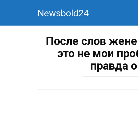
Перейти
Newsbold24
к
контенту
После слов жене 
это не мои пр
правда 