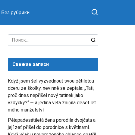
Без рубрики
Search
for:
Свежие записи
Když jsem šel vyzvednout svou pětiletou
dceru ze školky, nevinně se zeptala: „Tati,
proč dnes nepřišel nový tatínek jako
vždycky?“ — a jediná věta zničila deset let
mého manželství
Pětapadesátiletá žena porodila dvojčata a
její zeť přišel do porodnice s květinami.
Když však u novorozeného chlapce spatřil