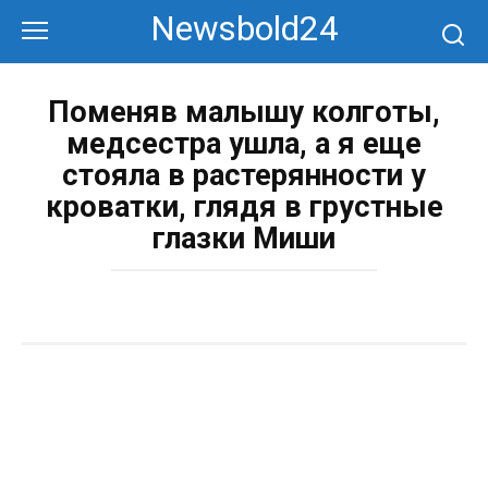
Перейти
Newsbold24
к
контенту
Поменяв малышу колготы,
медсестра ушла, а я еще
стояла в растерянности у
кроватки, глядя в грустные
глазки Миши