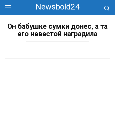
Перейти
Newsbold24
к
контенту
Он бабушке сумки донес, а та
его невестой наградила