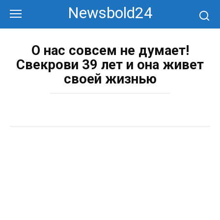
Перейти
Newsbold24
к
контенту
О нас совсем не думает!
Свекрови 39 лет и она живет
своей жизнью