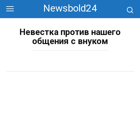
Перейти
Newsbold24
к
контенту
Невестка против нашего
общения с внуком