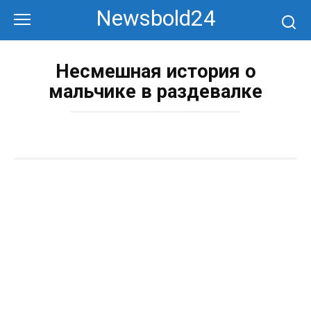
Перейти
Newsbold24
к
контенту
Несмешная история о
мальчике в раздевалке