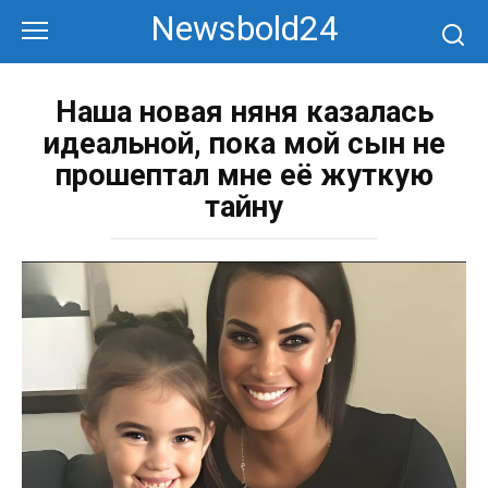
Перейти
Newsbold24
к
контенту
Наша новая няня казалась
идеальной, пока мой сын не
прошептал мне её жуткую
тайну