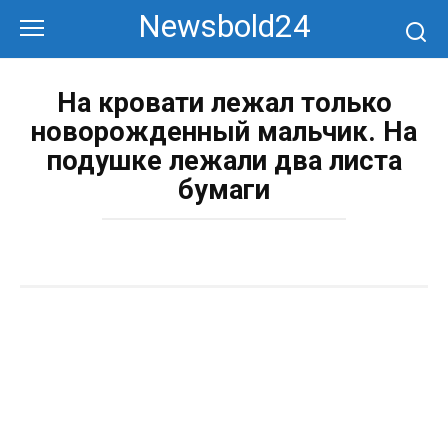
Перейти
Newsbold24
к
контенту
На кровати лежал только
новорожденный мальчик. На
подушке лежали два листа
бумаги