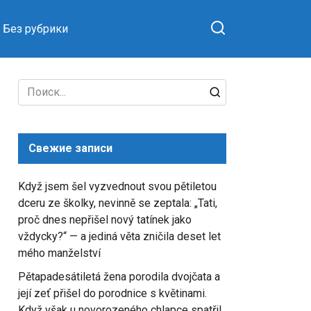
Без рубрики
Search
for:
Свежие записи
Když jsem šel vyzvednout svou pětiletou
dceru ze školky, nevinně se zeptala: „Tati,
proč dnes nepřišel nový tatínek jako
vždycky?“ — a jediná věta zničila deset let
mého manželství
Pětapadesátiletá žena porodila dvojčata a
její zeť přišel do porodnice s květinami.
Když však u novorozeného chlapce spatřil