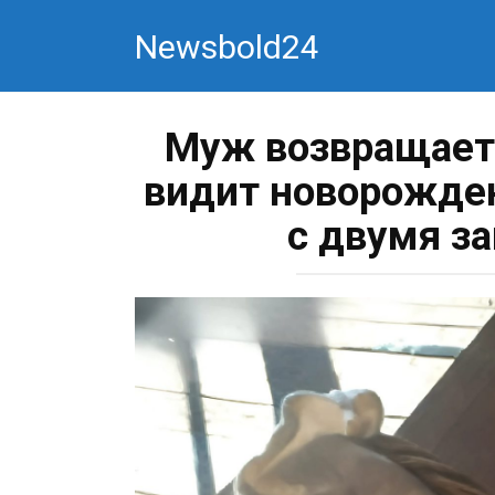
Перейти
Newsbold24
к
контенту
Муж возвращаетс
видит новорожден
с двумя з