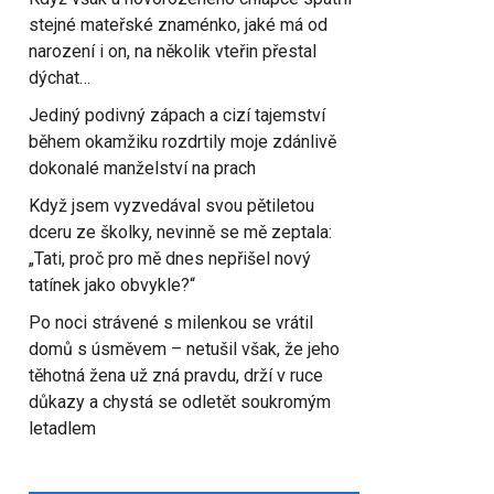
stejné mateřské znaménko, jaké má od
narození i on, na několik vteřin přestal
dýchat…
Jediný podivný zápach a cizí tajemství
během okamžiku rozdrtily moje zdánlivě
dokonalé manželství na prach
Když jsem vyzvedával svou pětiletou
dceru ze školky, nevinně se mě zeptala:
„Tati, proč pro mě dnes nepřišel nový
tatínek jako obvykle?“
Po noci strávené s milenkou se vrátil
domů s úsměvem – netušil však, že jeho
těhotná žena už zná pravdu, drží v ruce
důkazy a chystá se odletět soukromým
letadlem