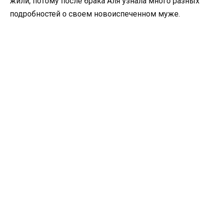
жили, потому после брака Аля узнала много разных
подробностей о своем новоиспеченном муже.